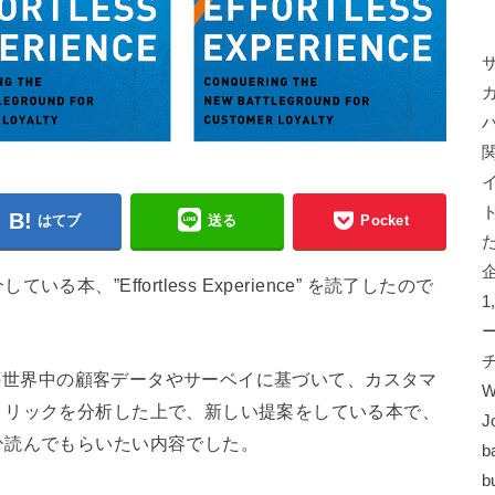
はてブ
送る
Pocket
、”Effortless Experience” を読了したので
以上の世界中の顧客データやサーベイに基づいて、カスタマ
W
トリックを分析した上で、新しい提案をしている本で、
J
ひ読んでもらいたい内容でした。
b
b