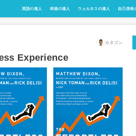
英語の達人
幸福の達人
ウェルネスの達人
自己啓発
カネゴン
ss Experience