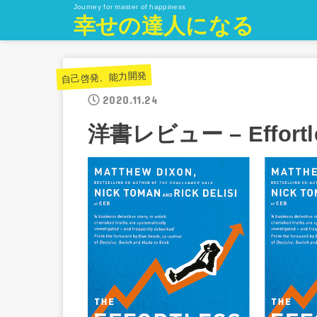
Journey for master of happiness
幸せの達人になる
自己啓発、能力開発
2020.11.24
洋書レビュー – Effortle