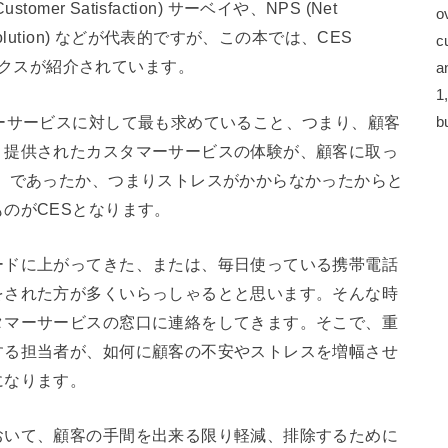
er Satisfaction) サーベイや、NPS (Net
o
act Resolution) などが代表的ですが、この本では、CES
c
いうメトリックスが紹介されています。
a
1
ーサービスに対して最も求めていること、つまり、顧客
b
、提供されたカスタマーサービスの体験が、顧客に取っ
）であったか、つまりストレスがかからなかったからと
のがCESとなります。
ードに上がってきた、または、毎日使っている携帯電話
をされた方が多くいらっしゃるとと思います。そんな時
タマーサービスの窓口に連絡をしてきます。そこで、重
する担当者が、如何に顧客の不安やストレスを増幅させ
になります。
おいて、顧客の手間を出来る限り軽減、排除するために