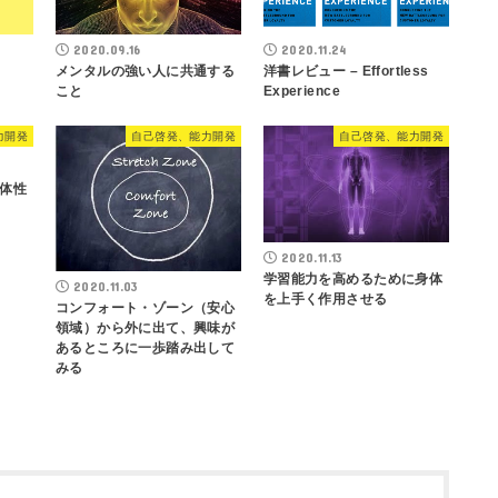
2020.09.16
2020.11.24
メンタルの強い人に共通する
洋書レビュー – Effortless
こと
Experience
力開発
自己啓発、能力開発
自己啓発、能力開発
体性
2020.11.13
学習能力を高めるために身体
2020.11.03
を上手く作用させる
コンフォート・ゾーン（安心
領域）から外に出て、興味が
あるところに一歩踏み出して
みる