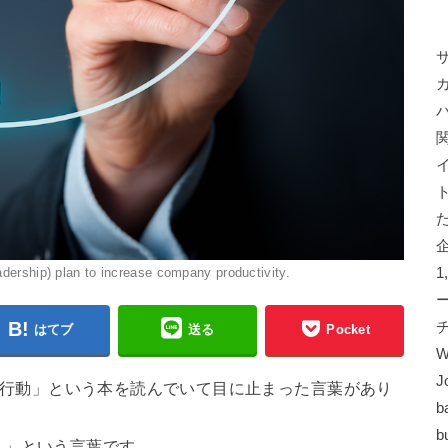
ership) plan to increase company productivity.
はてブ
送る
Pocket
W
J
00の行動」という本を読んでいて目に止まった言葉があり
b
b
う」という言葉です。