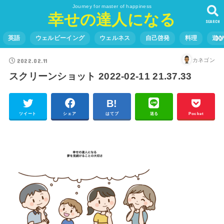
Journey for master of happiness
幸せの達人になる
SEARCH
英語
ウェルビーイング
ウェルネス
自己啓発
料理
遊
2022.02.11
カネゴン
スクリーンショット 2022-02-11 21.37.33
ツイート
シェア
はてブ
送る
Pocket