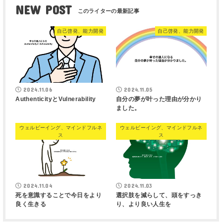
NEW POST
自己啓発、能力開発
自己啓発、能力開発
2024.11.06
2024.11.05
AuthenticityとVulnerability
自分の夢が叶った理由が分かり
ました。
ウェルビーイング、マインドフルネ
ウェルビーイング、マインドフルネ
ス
ス
2024.11.04
2024.11.03
死を意識することで今日をより
選択肢を減らして、頭をすっき
良く生きる
り、より良い人生を