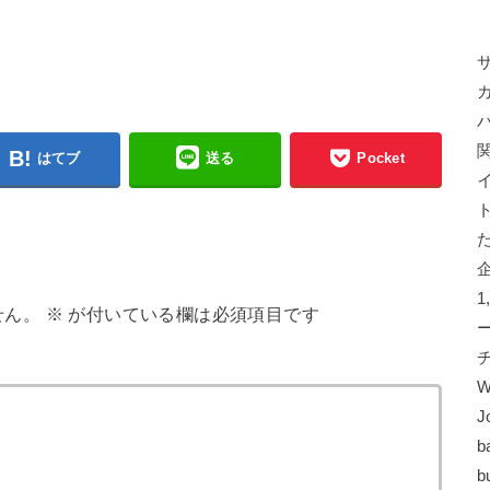
はてブ
送る
Pocket
せん。
※
が付いている欄は必須項目です
W
J
b
b