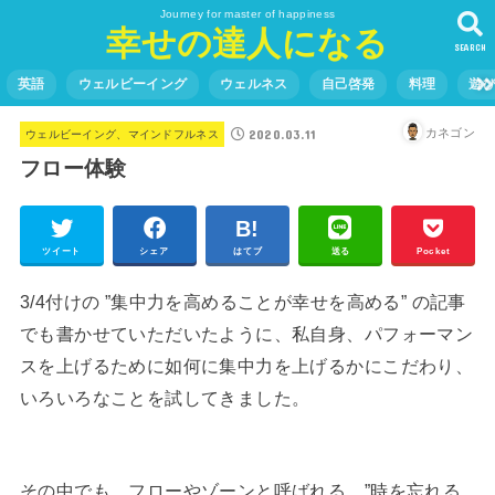
Journey for master of happiness
幸せの達人になる
SEARCH
英語
ウェルビーイング
ウェルネス
自己啓発
料理
遊
2020.03.11
カネゴン
ウェルビーイング、マインドフルネス
フロー体験
ツイート
シェア
はてブ
送る
Pocket
3/4付けの ”集中力を高めることが幸せを高める” の記事
でも書かせていただいたように、私自身、パフォーマン
スを上げるために如何に集中力を上げるかにこだわり、
いろいろなことを試してきました。
その中でも、フローやゾーンと呼ばれる、”時を忘れる