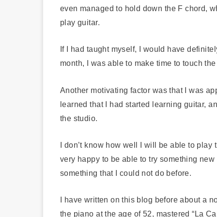
even managed to hold down the F chord, which
play guitar.
If I had taught myself, I would have definite
month, I was able to make time to touch the 
Another motivating factor was that I was 
learned that I had started learning guitar, 
the studio.
I don’t know how well I will be able to play 
very happy to be able to try something new
something that I could not do before.
I have written on this blog before about a 
the piano at the age of 52, mastered “La C