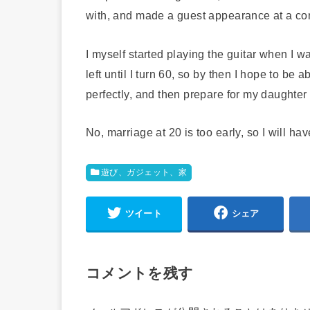
with, and made a guest appearance at a con
I myself started playing the guitar when I w
left until I turn 60, so by then I hope to b
perfectly, and then prepare for my daughter 
No, marriage at 20 is too early, so I will ha
遊び、ガジェット、家
ツイート
シェア
コメントを残す