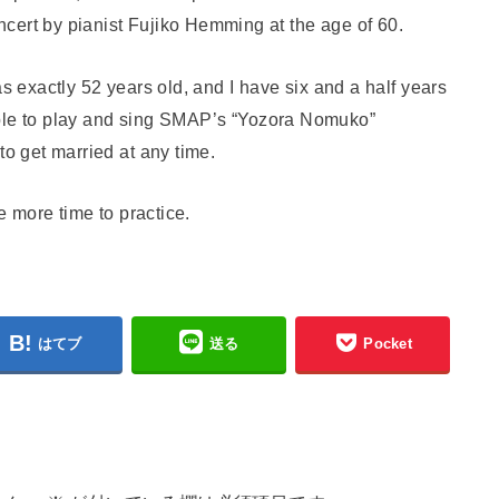
cert by pianist Fujiko Hemming at the age of 60.
as exactly 52 years old, and I have six and a half years
e able to play and sing SMAP’s “Yozora Nomuko”
to get married at any time.
ve more time to practice.
はてブ
送る
Pocket