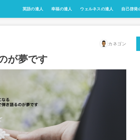
英語の達人
幸福の達人
ウェルネスの達人
自己啓発
カネゴン
のが夢です