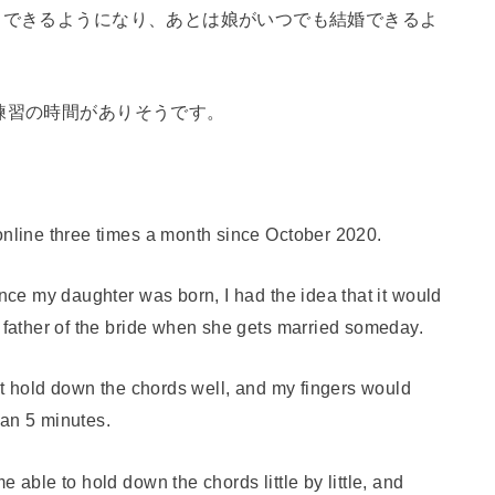
りできるようになり、あとは娘がいつでも結婚できるよ
練習の時間がありそうです。
online three times a month since October 2020.
ince my daughter was born, I had the idea that it would
e father of the bride when she gets married someday.
n’t hold down the chords well, and my fingers would
han 5 minutes.
 able to hold down the chords little by little, and