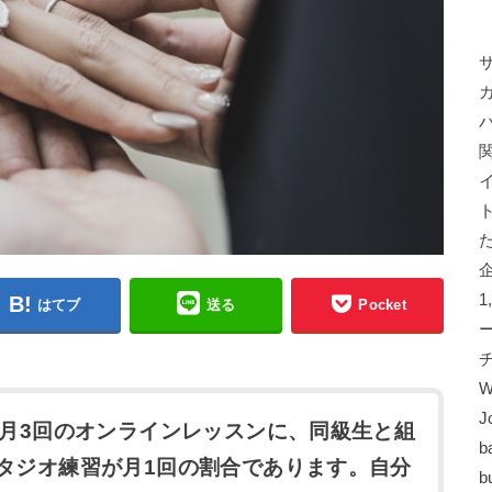
はてブ
送る
Pocket
W
J
。月3回のオンラインレッスンに、同級生と組
b
タジオ練習が月1回の割合であります。自分
b