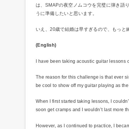
は、SMAPの夜空ノムコウを完璧に弾き語
うに準備したいと思います。
いえ、20歳で結婚は早すぎるので、もっと
(English)
I have been taking acoustic guitar lessons 
The reason for this challenge is that ever s
be cool to show off my guitar playing as th
When I first started taking lessons, I could
soon get cramps and I wouldn’t last more t
However, as I continued to practice, I became