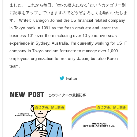
ました。 これから毎日、”xxxの達人になる”というカテゴリー別
に記事をアップしていきますのでどうぞよろしくお願いいたしま
す。 Writer; Kanegon Joined the US financial related company
in Tokyo back in 1991 as the fresh graduate and learnt the
business 101 over there including over 10 years overseas
experience in Sydney, Australia. I'm currently working for US IT
company in Tokyo and am fortunate to manage over 1,000
employees organization for not only Japan, but also Korea
team.
Twitter
NEW POST
自己啓発、能力開発
自己啓発、能力開発