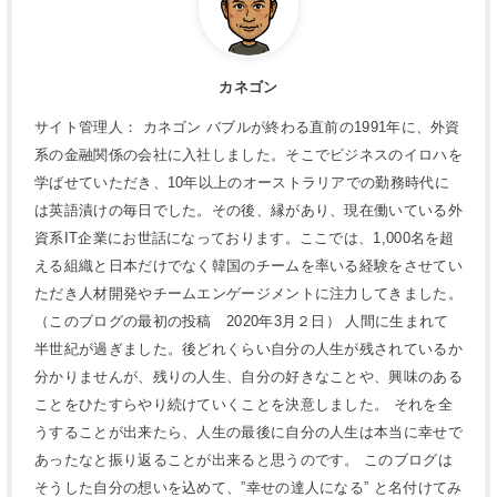
カネゴン
サイト管理人： カネゴン バブルが終わる直前の1991年に、外資
系の金融関係の会社に入社しました。そこでビジネスのイロハを
学ばせていただき、10年以上のオーストラリアでの勤務時代に
は英語漬けの毎日でした。その後、縁があり、現在働いている外
資系IT企業にお世話になっております。ここでは、1,000名を超
える組織と日本だけでなく韓国のチームを率いる経験をさせてい
ただき人材開発やチームエンゲージメントに注力してきました。
（このブログの最初の投稿 2020年3月２日） 人間に生まれて
半世紀が過ぎました。後どれくらい自分の人生が残されているか
分かりませんが、残りの人生、自分の好きなことや、興味のある
ことをひたすらやり続けていくことを決意しました。 それを全
うすることが出来たら、人生の最後に自分の人生は本当に幸せで
あったなと振り返ることが出来ると思うのです。 このブログは
そうした自分の想いを込めて、”幸せの達人になる” と名付けてみ