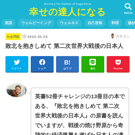
Journey for master of happiness
幸せの達人になる
SEARCH
英語
ウェルビーイング
ウェルネス
自己啓発
料理
遊
2022.05.20
カネゴン
社会問題
敗北を抱きしめて 第二次世界大戦後の日本人
ツイート
シェア
はてブ
送る
Pocket
英書52冊チャレンジの13冊目の本で
ある、『敗北を抱きしめて 第二次
世界大戦後の日本人』の原書を読ん
でいますが、戦後の焼け野原から奇