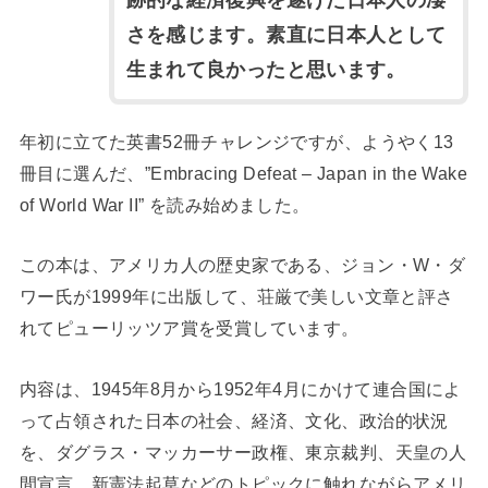
跡的な経済復興を遂げた日本人の凄
さを感じます。素直に日本人として
生まれて良かったと
思います。
年初に立てた英書52冊チャレンジですが、ようやく13
冊目に選んだ、”Embracing Defeat – Japan in the Wake
of World War II” を読み始めました。
この本は、アメリカ人の歴史家である、ジョン・W・ダ
ワー氏が1999年に出版して、荘厳で美しい文章と評さ
れてピューリッツア賞を受賞しています。
内容は、1945年8月から1952年4月にかけて連合国によ
って占領された日本の社会、経済、文化、政治的状況
を、ダグラス・マッカーサー政権、東京裁判、天皇の人
間宣言、新憲法起草などのトピックに触れながらアメリ