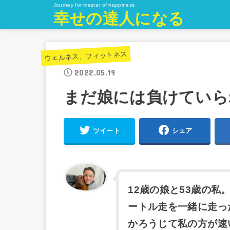
Journey for master of happiness
幸せの達人になる
ウェルネス、フィットネス
2022.05.19
まだ娘には負けていら
ツイート
シェア
12歳の娘と53歳の私
ートル走を一緒に走っ
かろうじて私の方が速