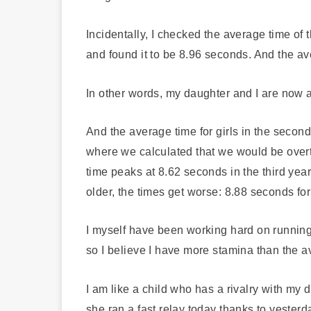
Incidentally, I checked the average time of t
and found it to be 8.96 seconds. And the av
In other words, my daughter and I are now at
And the average time for girls in the second
where we calculated that we would be overta
time peaks at 8.62 seconds in the third year
older, the times get worse: 8.88 seconds fo
I myself have been working hard on running a
so I believe I have more stamina than the 
I am like a child who has a rivalry with my d
she ran a fast relay today thanks to yesterd