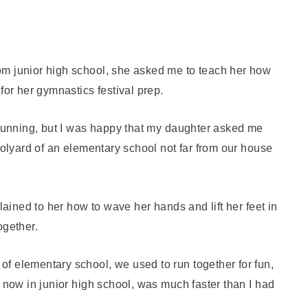
om junior high school, she asked me to teach her how
for her gymnastics festival prep.
 running, but I was happy that my daughter asked me
oolyard of an elementary school not far from our house
plained to her how to wave her hands and lift her feet in
ogether.
f elementary school, we used to run together for fun,
, now in junior high school, was much faster than I had