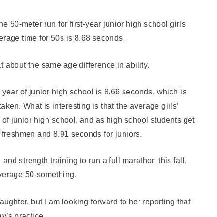
he 50-meter run for first-year junior high school girls
erage time for 50s is 8.68 seconds.
 about the same age difference in ability.
 year of junior high school is 8.66 seconds, which is
ken. What is interesting is that the average girls’
 of junior high school, and as high school students get
r freshmen and 8.91 seconds for juniors.
nd strength training to run a full marathon this fall,
average 50-something.
aughter, but I am looking forward to her reporting that
ay’s practice.