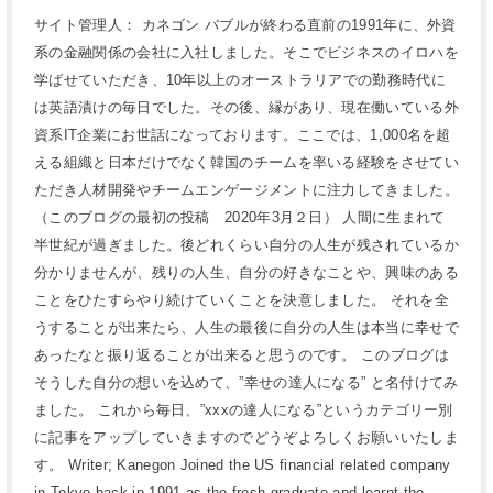
サイト管理人： カネゴン バブルが終わる直前の1991年に、外資
系の金融関係の会社に入社しました。そこでビジネスのイロハを
学ばせていただき、10年以上のオーストラリアでの勤務時代に
は英語漬けの毎日でした。その後、縁があり、現在働いている外
資系IT企業にお世話になっております。ここでは、1,000名を超
える組織と日本だけでなく韓国のチームを率いる経験をさせてい
ただき人材開発やチームエンゲージメントに注力してきました。
（このブログの最初の投稿 2020年3月２日） 人間に生まれて
半世紀が過ぎました。後どれくらい自分の人生が残されているか
分かりませんが、残りの人生、自分の好きなことや、興味のある
ことをひたすらやり続けていくことを決意しました。 それを全
うすることが出来たら、人生の最後に自分の人生は本当に幸せで
あったなと振り返ることが出来ると思うのです。 このブログは
そうした自分の想いを込めて、”幸せの達人になる” と名付けてみ
ました。 これから毎日、”xxxの達人になる”というカテゴリー別
に記事をアップしていきますのでどうぞよろしくお願いいたしま
す。 Writer; Kanegon Joined the US financial related company
in Tokyo back in 1991 as the fresh graduate and learnt the