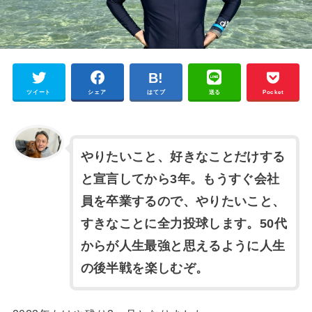
ツイート
シェア
はてブ
送る
Pocket
やりたいこと、好きなことだけする
と宣言してから3年。もうすぐ会社
員を卒業するので、やりたいこと、
すきなことに全力投球します。50代
からが人生最強と思えるように人生
の
後半戦
を楽しむぞ。