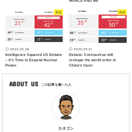
WORLD AND ME
英語
英語
2020.05.08
2020.09.21
Intelligence Squared US Debate
Debate: Coronavirus will
– It’s Time to Expand Nuclear
reshape the world order in
Power
China’s favor
ABOUT US
カネゴン