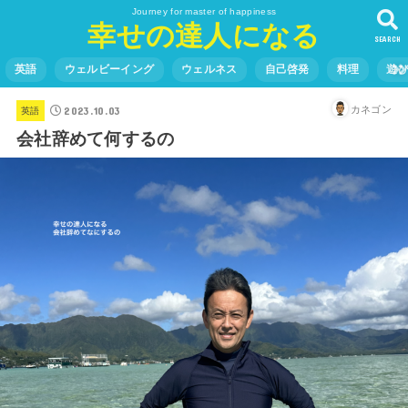
Journey for master of happiness
幸せの達人になる
SEARCH
英語
ウェルビーイング
ウェルネス
自己啓発
料理
遊
2023.10.03
カネゴン
英語
会社辞めて何するの