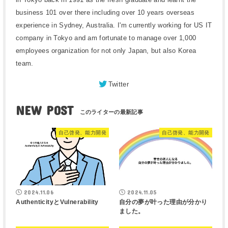
business 101 over there including over 10 years overseas
experience in Sydney, Australia. I'm currently working for US IT
company in Tokyo and am fortunate to manage over 1,000
employees organization for not only Japan, but also Korea
team.
Twitter
NEW POST
自己啓発、能力開発
自己啓発、能力開発
2024.11.06
2024.11.05
AuthenticityとVulnerability
自分の夢が叶った理由が分かり
ました。