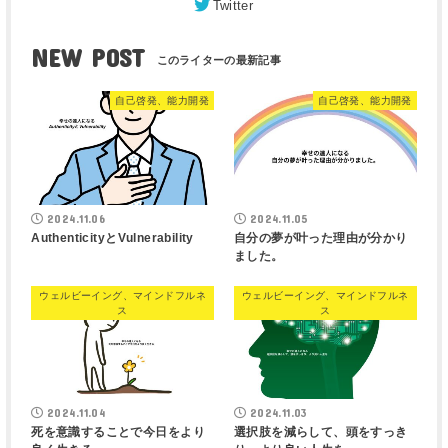
Twitter
NEW POST
自己啓発、能力開発
自己啓発、能力開発
2024.11.06
2024.11.05
AuthenticityとVulnerability
自分の夢が叶った理由が分かり
ました。
ウェルビーイング、マインドフルネ
ウェルビーイング、マインドフルネ
ス
ス
2024.11.04
2024.11.03
死を意識することで今日をより
選択肢を減らして、頭をすっき