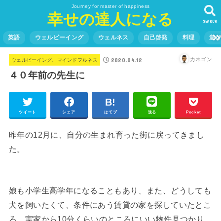
Journey for master of happiness
幸せの達人になる
SEARCH
英語
ウェルビーイング
ウェルネス
自己啓発
料理
遊
2020.04.12
カネゴン
ウェルビーイング、マインドフルネス
４０年前の先生に
ツイート
シェア
はてブ
送る
Pocket
昨年の12月に、自分の生まれ育った街に戻ってきまし
た。
娘も小学生高学年になることもあり、また、どうしても
犬を飼いたくて、条件にあう賃貸の家を探していたとこ
ろ、実家から10分くらいのところにいい物件見つかり