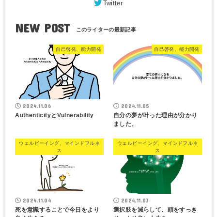
Twitter
NEW POST
自己啓発、能力開発
自己啓発、能力開発
2024.11.06
2024.11.05
AuthenticityとVulnerability
自分の夢が叶った理由が分かり
ました。
ウェルビーイング、マインドフルネ
ウェルビーイング、マインドフルネ
ス
ス
2024.11.04
2024.11.03
死を意識することで今日をより
選択肢を減らして、頭をすっき