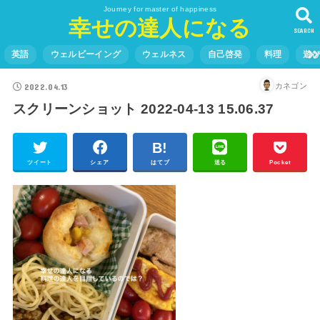
Journey for master of happiness
幸せの達人になる
SEARCH
英語
ウェルビーイング
ウェルネス
自己啓発
料理
遊
2022.04.13
カネゴン
スクリーンショット 2022-04-13 15.06.37
ツイート
シェア
はてブ
送る
Pocket