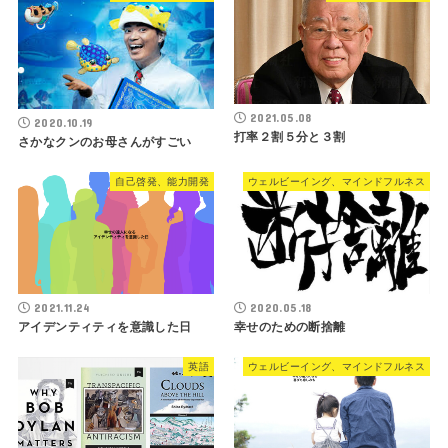
2021.05.08
2020.10.19
打率２割５分と３割
さかなクンのお母さんがすごい
自己啓発、能力開発
ウェルビーイング、マインドフルネス
2021.11.24
2020.05.18
アイデンティティを意識した日
幸せのための断捨離
英語
ウェルビーイング、マインドフルネス