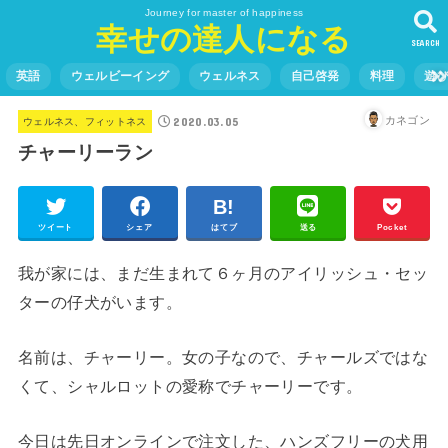
Journey for master of happiness
幸せの達人になる
SEARCH
英語
ウェルビーイング
ウェルネス
自己啓発
料理
遊
2020.03.05
カネゴン
ウェルネス、フィットネス
チャーリーラン
ツイート
シェア
はてブ
送る
Pocket
我が家には、まだ生まれて６ヶ月のアイリッシュ・セッ
ターの仔犬がいます。
名前は、チャーリー。女の子なので、チャールズではな
くて、シャルロットの愛称でチャーリーです。
今日は先日オンラインで注文した、ハンズフリーの犬用