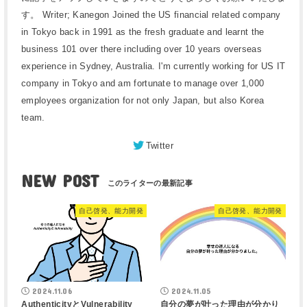
す。 Writer; Kanegon Joined the US financial related company
in Tokyo back in 1991 as the fresh graduate and learnt the
business 101 over there including over 10 years overseas
experience in Sydney, Australia. I'm currently working for US IT
company in Tokyo and am fortunate to manage over 1,000
employees organization for not only Japan, but also Korea
team.
Twitter
NEW POST
自己啓発、能力開発
自己啓発、能力開発
2024.11.06
2024.11.05
AuthenticityとVulnerability
自分の夢が叶った理由が分かり