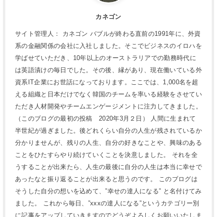
カネゴン
サイト管理人： カネゴン バブルが終わる直前の1991年に、外資
系の金融関係の会社に入社しました。そこでビジネスのイロハを
学ばせていただき、10年以上のオーストラリアでの勤務時代に
は英語漬けの毎日でした。その後、縁があり、現在働いている外
資系IT企業にお世話になっております。ここでは、1,000名を超
える組織と日本だけでなく韓国のチームを率いる経験をさせてい
ただき人材開発やチームエンゲージメントに注力してきました。
（このブログの最初の投稿 2020年3月２日） 人間に生まれて
半世紀が過ぎました。後どれくらい自分の人生が残されているか
分かりませんが、残りの人生、自分の好きなことや、興味のある
ことをひたすらやり続けていくことを決意しました。 それを全
うすることが出来たら、人生の最後に自分の人生は本当に幸せで
あったなと振り返ることが出来ると思うのです。 このブログは
そうした自分の想いを込めて、”幸せの達人になる” と名付けてみ
ました。 これから毎日、”xxxの達人になる”というカテゴリー別
に記事をアップしていきますのでどうぞよろしくお願いいたしま