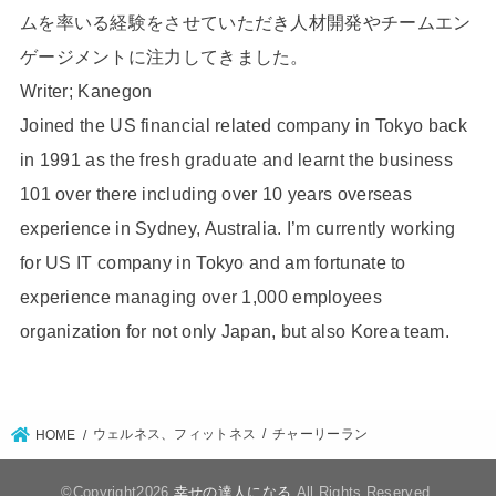
ムを率いる経験をさせていただき人材開発やチームエン
ゲージメントに注力してきました。
Writer; Kanegon
Joined the US financial related company in Tokyo back
in 1991 as the fresh graduate and learnt the business
101 over there including over 10 years overseas
experience in Sydney, Australia. I’m currently working
for US IT company in Tokyo and am fortunate to
experience managing over 1,000 employees
organization for not only Japan, but also Korea team.
ウェルネス、フィットネス
チャーリーラン
HOME
©Copyright2026
幸せの達人になる
.All Rights Reserved.