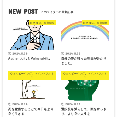
NEW POST
自己啓発、能力開発
自己啓発、能力開発
2024.11.06
2024.11.05
AuthenticityとVulnerability
自分の夢が叶った理由が分かり
ました。
ウェルビーイング、マインドフルネ
ウェルビーイング、マインドフルネ
ス
ス
2024.11.04
2024.11.03
死を意識することで今日をより
選択肢を減らして、頭をすっき
良く生きる
り、より良い人生を