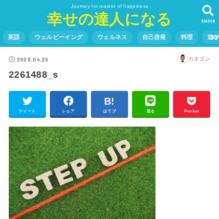
Journey for master of happiness
幸せの達人になる
SEARCH
英語
ウェルビーイング
ウェルネス
自己啓発
料理
遊
2020.04.25
カネゴン
2261488_s
ツイート
シェア
はてブ
送る
Pocket