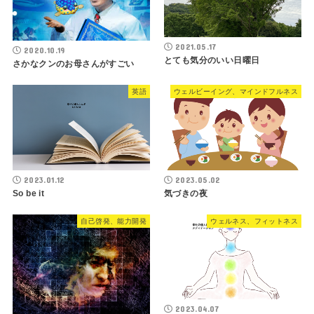
2021.05.17
2020.10.19
とても気分のいい日曜日
さかなクンのお母さんがすごい
英語
ウェルビーイング、マインドフルネス
2023.01.12
2023.05.02
So be it
気づきの夜
自己啓発、能力開発
ウェルネス、フィットネス
2023.04.07