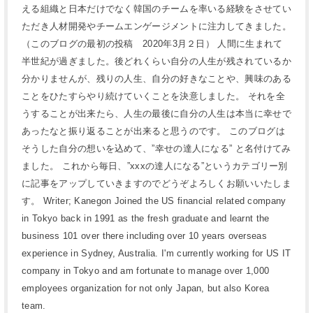
える組織と日本だけでなく韓国のチームを率いる経験をさせてい
ただき人材開発やチームエンゲージメントに注力してきました。
（このブログの最初の投稿 2020年3月２日） 人間に生まれて
半世紀が過ぎました。後どれくらい自分の人生が残されているか
分かりませんが、残りの人生、自分の好きなことや、興味のある
ことをひたすらやり続けていくことを決意しました。 それを全
うすることが出来たら、人生の最後に自分の人生は本当に幸せで
あったなと振り返ることが出来ると思うのです。 このブログは
そうした自分の想いを込めて、”幸せの達人になる” と名付けてみ
ました。 これから毎日、”xxxの達人になる”というカテゴリー別
に記事をアップしていきますのでどうぞよろしくお願いいたしま
す。 Writer; Kanegon Joined the US financial related company
in Tokyo back in 1991 as the fresh graduate and learnt the
business 101 over there including over 10 years overseas
experience in Sydney, Australia. I'm currently working for US IT
company in Tokyo and am fortunate to manage over 1,000
employees organization for not only Japan, but also Korea
team.