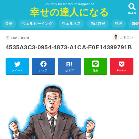
Journey for master of happiness
幸せの達人になる
SEARCH
英語
ウェルビーイング
ウェルネス
自己啓発
料理
遊
2020.06.11
カネゴン
4535A3C3-0954-4873-A1CA-F0E14399791B
ツイート
シェア
はてブ
送る
Pocket