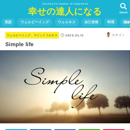
Journey for master of happiness
幸せの達人になる
SEARCH
英語
ウェルビーイング
ウェルネス
自己啓発
料理
遊
2020.06.15
カネゴン
ウェルビーイング、マインドフルネス
Simple life