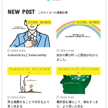
NEW POST
自己啓発、能力開発
自己啓発、能力開発
2024.11.06
2024.11.05
AuthenticityとVulnerability
自分の夢が叶った理由が分かり
ました。
ウェルビーイング、マインドフルネ
ウェルビーイング、マインドフルネ
ス
ス
2024.11.04
2024.11.03
死を意識することで今日をより
選択肢を減らして、頭をすっき
良く生きる
り、より良い人生を