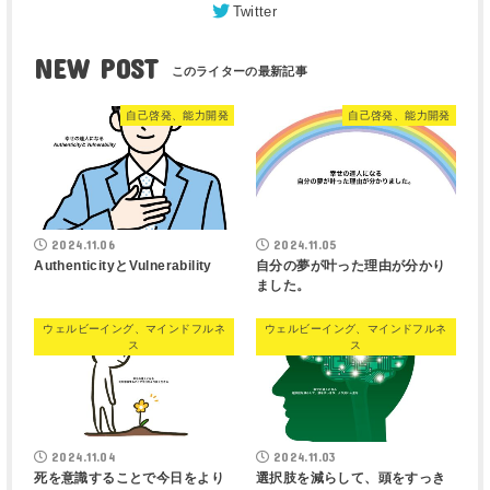
Twitter
NEW POST
自己啓発、能力開発
自己啓発、能力開発
2024.11.06
2024.11.05
AuthenticityとVulnerability
自分の夢が叶った理由が分かり
ました。
ウェルビーイング、マインドフルネ
ウェルビーイング、マインドフルネ
ス
ス
2024.11.04
2024.11.03
死を意識することで今日をより
選択肢を減らして、頭をすっき