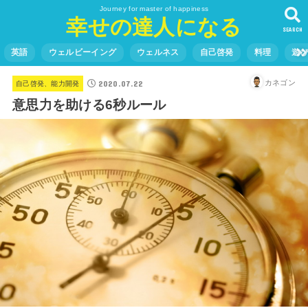
Journey for master of happiness
幸せの達人になる
SEARCH
英語
ウェルビーイング
ウェルネス
自己啓発
料理
遊
2020.07.22
カネゴン
自己啓発、能力開発
意思力を助ける6秒ルール