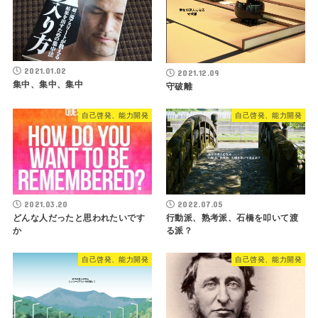
2021.01.02
2021.12.09
集中、集中、集中
守破離
自己啓発、能力開発
自己啓発、能力開発
2021.03.20
2022.07.05
どんな人だったと思われたいです
行動派、熟考派、石橋を叩いて渡
か
る派？
自己啓発、能力開発
自己啓発、能力開発