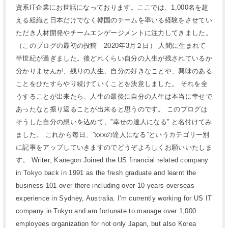
資系IT企業にお世話になっております。ここでは、1,000名を超
える組織と日本だけでなく韓国のチームを率いる経験をさせてい
ただき人材開発やチームエンゲージメントに注力してきました。
（このブログの最初の投稿 2020年3月２日） 人間に生まれて
半世紀が過ぎました。後どれくらい自分の人生が残されているか
分かりませんが、残りの人生、自分の好きなことや、興味のある
ことをひたすらやり続けていくことを決意しました。 それを全
うすることが出来たら、人生の最後に自分の人生は本当に幸せで
あったなと振り返ることが出来ると思うのです。 このブログは
そうした自分の想いを込めて、”幸せの達人になる” と名付けてみ
ました。 これから毎日、”xxxの達人になる”というカテゴリー別
に記事をアップしていきますのでどうぞよろしくお願いいたしま
す。 Writer; Kanegon Joined the US financial related company
in Tokyo back in 1991 as the fresh graduate and learnt the
business 101 over there including over 10 years overseas
experience in Sydney, Australia. I'm currently working for US IT
company in Tokyo and am fortunate to manage over 1,000
employees organization for not only Japan, but also Korea