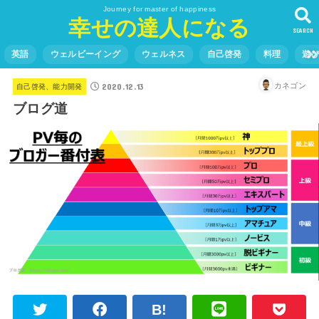
Journey for master of happiness
幸せの達人になる
SEARCH
英語
ウェルビーイング
ウェルネス
自己啓発
料理
遊
2020.12.13
カネゴン
自己啓発、能力開発
ブログ道