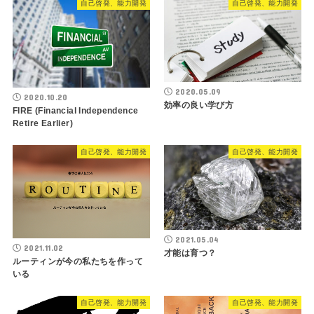
自己啓発、能力開発
自己啓発、能力開発
2020.05.09
2020.10.20
効率の良い学び方
FIRE (Financial Independence
Retire Earlier)
自己啓発、能力開発
自己啓発、能力開発
2021.05.04
2021.11.02
才能は育つ？
ルーティンが今の私たちを作って
いる
自己啓発、能力開発
自己啓発、能力開発