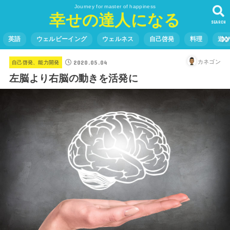
Journey for master of happiness
幸せの達人になる
SEARCH
英語
ウェルビーイング
ウェルネス
自己啓発
料理
遊
2020.05.04
カネゴン
自己啓発、能力開発
左脳より右脳の動きを活発に