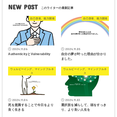
NEW POST
自己啓発、能力開発
自己啓発、能力開発
2024.11.06
2024.11.05
AuthenticityとVulnerability
自分の夢が叶った理由が分かり
ました。
ウェルビーイング、マインドフルネ
ウェルビーイング、マインドフルネ
ス
ス
2024.11.04
2024.11.03
死を意識することで今日をより
選択肢を減らして、頭をすっき
良く生きる
り、より良い人生を