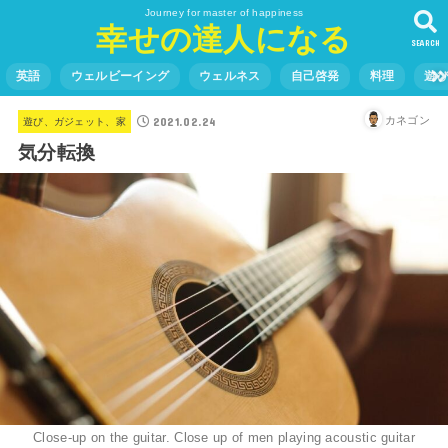
Journey for master of happiness
幸せの達人になる
SEARCH
英語
ウェルビーイング
ウェルネス
自己啓発
料理
遊
2021.02.24
カネゴン
遊び、ガジェット、家
気分転換
Close-up on the guitar. Close up of men playing acoustic guitar