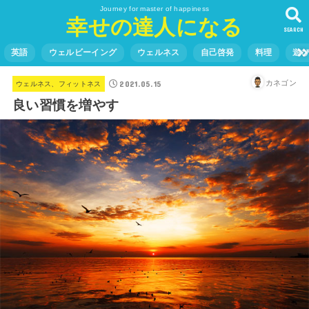
Journey for master of happiness
幸せの達人になる
SEARCH
英語
ウェルビーイング
ウェルネス
自己啓発
料理
遊
2021.05.15
カネゴン
ウェルネス、フィットネス
良い習慣を増やす