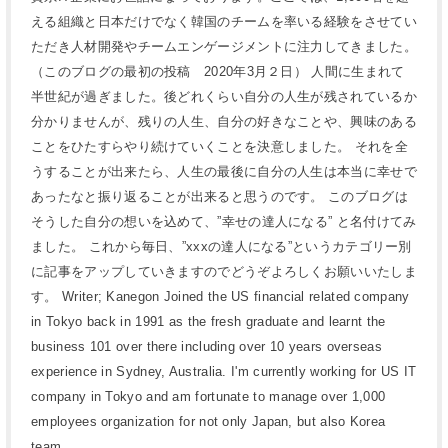
える組織と日本だけでなく韓国のチームを率いる経験をさせてい
ただき人材開発やチームエンゲージメントに注力してきました。
（このブログの最初の投稿 2020年3月２日） 人間に生まれて
半世紀が過ぎました。後どれくらい自分の人生が残されているか
分かりませんが、残りの人生、自分の好きなことや、興味のある
ことをひたすらやり続けていくことを決意しました。 それを全
うすることが出来たら、人生の最後に自分の人生は本当に幸せで
あったなと振り返ることが出来ると思うのです。 このブログは
そうした自分の想いを込めて、”幸せの達人になる” と名付けてみ
ました。 これから毎日、”xxxの達人になる”というカテゴリー別
に記事をアップしていきますのでどうぞよろしくお願いいたしま
す。 Writer; Kanegon Joined the US financial related company
in Tokyo back in 1991 as the fresh graduate and learnt the
business 101 over there including over 10 years overseas
experience in Sydney, Australia. I'm currently working for US IT
company in Tokyo and am fortunate to manage over 1,000
employees organization for not only Japan, but also Korea
team.