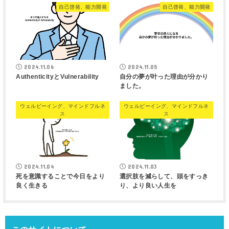
自己啓発、能力開発
自己啓発、能力開発
2024.11.06
2024.11.05
AuthenticityとVulnerability
自分の夢が叶った理由が分かり
ました。
ウェルビーイング、マインドフルネ
ウェルビーイング、マインドフルネ
ス
ス
2024.11.04
2024.11.03
死を意識することで今日をより
選択肢を減らして、頭をすっき
良く生きる
り、より良い人生を