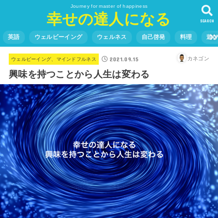
Journey for master of happiness
幸せの達人になる
SEARCH
英語
ウェルビーイング
ウェルネス
自己啓発
料理
遊
2021.09.15
カネゴン
ウェルビーイング、マインドフルネス
興味を持つことから人生は変わる