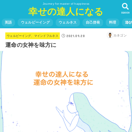
Journey for master of happiness
幸せの達人になる
SEARCH
英語
ウェルビーイング
ウェルネス
自己啓発
料理
遊
2021.09.28
カネゴン
ウェルビーイング、マインドフルネス
運命の女神を味方に