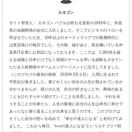
カネゴン
サイト管理人： カネゴン バブルが終わる直前の1991年に、外資
系の金融関係の会社に入社しました。そこでビジネスのイロハを
学ばせていただき、10年以上のオーストラリアでの勤務時代に
は英語漬けの毎日でした。その後、縁があり、現在働いている外
資系IT企業にお世話になっております。ここでは、1,000名を超
える組織と日本だけでなく韓国のチームを率いる経験をさせてい
ただき人材開発やチームエンゲージメントに注力してきました。
（このブログの最初の投稿 2020年3月２日） 人間に生まれて
半世紀が過ぎました。後どれくらい自分の人生が残されているか
分かりませんが、残りの人生、自分の好きなことや、興味のある
ことをひたすらやり続けていくことを決意しました。 それを全
うすることが出来たら、人生の最後に自分の人生は本当に幸せで
あったなと振り返ることが出来ると思うのです。 このブログは
そうした自分の想いを込めて、”幸せの達人になる” と名付けてみ
ました。 これから毎日、”xxxの達人になる”というカテゴリー別