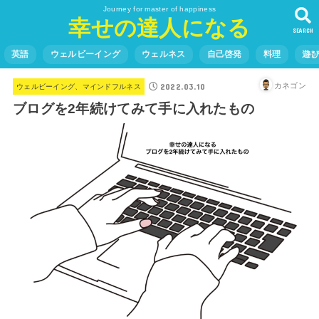
Journey for master of happiness
幸せの達人になる
SEARCH
英語
ウェルビーイング
ウェルネス
自己啓発
料理
遊
2022.03.10
カネゴン
ウェルビーイング、マインドフルネス
ブログを2年続けてみて手に入れたもの