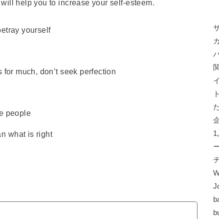
ill help you to increase your self-esteem.
etray yourself
s for much, don’t seek perfection
ve people
 what is right
W
J
b
b