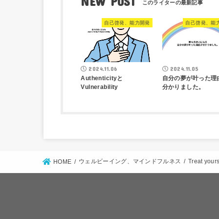
NEW POST
自己啓発、能力開発
自己啓発、能
2024.11.06
2024.11.05
Authenticityと
自分の夢が叶った理
Vulnerability
分かりました。
ウェルビーイング、マインドフルネス
Treat yours
HOME