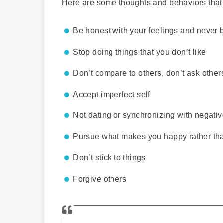
Here are some thoughts and behaviors that w
Be honest with your feelings and never b
Stop doing things that you don’t like
Don’t compare to others, don’t ask other
Accept imperfect self
Not dating or synchronizing with negati
Pursue what makes you happy rather than
Don’t stick to things
Forgive others