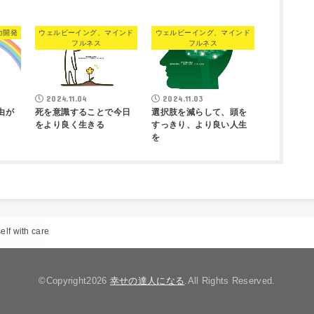
力開発
ウェルビーイング、マインド
ウェルビーイング、マインド
フルネス
フルネス
2024.11.04
2024.11.03
由が
死を意識することで今日
選択肢を減らして、頭を
をより良く生きる
すっきり、より良い人生
を
elf with care
©Copyright2026
幸せの達人になる
.All Rights Reserved.