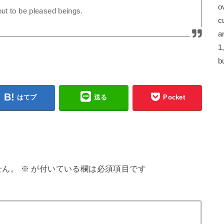
o
ut to be pleased beings.
c
a
1
b
はてブ
送る
Pocket
せん。
※
が付いている欄は必須項目です