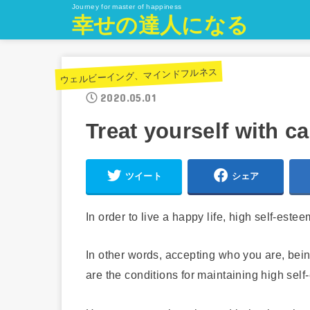
Journey for master of happiness
幸せの達人になる
ウェルビーイング、マインドフルネス
2020.05.01
Treat yourself with ca
ツイート
シェア
In order to live a happy life, high self-estee
In other words, accepting who you are, being
are the conditions for maintaining high self