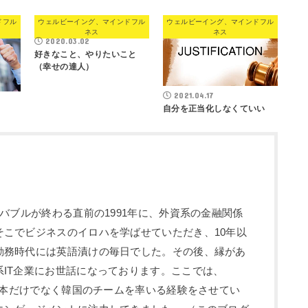
ドフル
ウェルビーイング、マインドフル
ウェルビーイング、マインドフル
ネス
ネス
2020.03.02
好きなこと、やりたいこと
（幸せの達人）
2021.04.17
自分を正当化しなくていい
 バブルが終わる直前の1991年に、外資系の金融関係
そこでビジネスのイロハを学ばせていただき、10年以
勤務時代には英語漬けの毎日でした。その後、縁があ
IT企業にお世話になっております。ここでは、
と日本だけでなく韓国のチームを率いる経験をさせてい