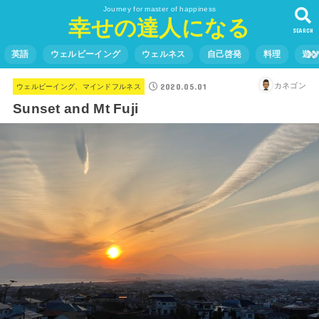
Journey for master of happiness
幸せの達人になる
SEARCH
英語
ウェルビーイング
ウェルネス
自己啓発
料理
遊
2020.05.01
カネゴン
ウェルビーイング、マインドフルネス
Sunset and Mt Fuji