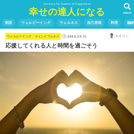
Journey for master of happiness
幸せの達人になる
SEARCH
英語
ウェルビーイング
ウェルネス
自己啓発
料理
遊
2020.05.15
カネゴン
ウェルビーイング、マインドフルネス
応援してくれる人と時間を過ごそう