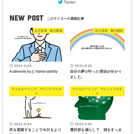
Twitter
NEW POST
自己啓発、能力開発
自己啓発、能力開発
2024.11.06
2024.11.05
AuthenticityとVulnerability
自分の夢が叶った理由が分かり
ました。
ウェルビーイング、マインドフルネ
ウェルビーイング、マインドフルネ
ス
ス
2024.11.04
2024.11.03
死を意識することで今日をより
選択肢を減らして、頭をすっき