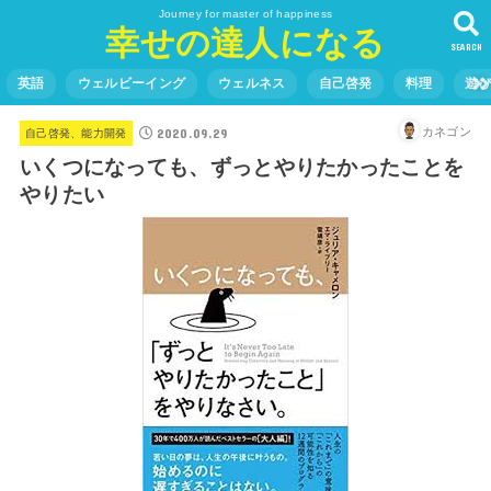
Journey for master of happiness
幸せの達人になる
SEARCH
英語
ウェルビーイング
ウェルネス
自己啓発
料理
遊
2020.09.29
カネゴン
自己啓発、能力開発
いくつになっても、ずっとやりたかったことを
やりたい