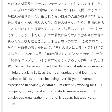
ただき人材開発やチームエンゲージメントに注力してきました。
（このブログの最初の投稿 2020年3月２日） 人間に生まれて
半世紀が過ぎました。後どれくらい自分の人生が残されているか
分かりませんが、残りの人生、自分の好きなことや、興味のある
ことをひたすらやり続けていくことを決意しました。 それを全
うすることが出来たら、人生の最後に自分の人生は本当に幸せで
あったなと振り返ることが出来ると思うのです。 このブログは
そうした自分の想いを込めて、”幸せの達人になる” と名付けてみ
ました。 これから毎日、”xxxの達人になる”というカテゴリー別
に記事をアップしていきますのでどうぞよろしくお願いいたしま
す。 Writer; Kanegon Joined the US financial related company
in Tokyo back in 1991 as the fresh graduate and learnt the
business 101 over there including over 10 years overseas
experience in Sydney, Australia. I'm currently working for US IT
company in Tokyo and am fortunate to manage over 1,000
employees organization for not only Japan, but also Korea
team.