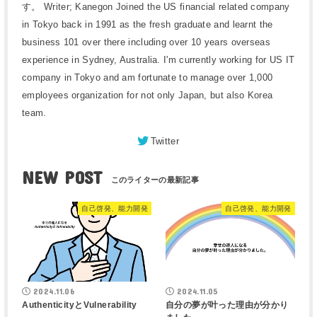
す。 Writer; Kanegon Joined the US financial related company
in Tokyo back in 1991 as the fresh graduate and learnt the
business 101 over there including over 10 years overseas
experience in Sydney, Australia. I'm currently working for US IT
company in Tokyo and am fortunate to manage over 1,000
employees organization for not only Japan, but also Korea
team.
Twitter
NEW POST
自己啓発、能力開発
自己啓発、能力開発
2024.11.06
2024.11.05
AuthenticityとVulnerability
自分の夢が叶った理由が分かり