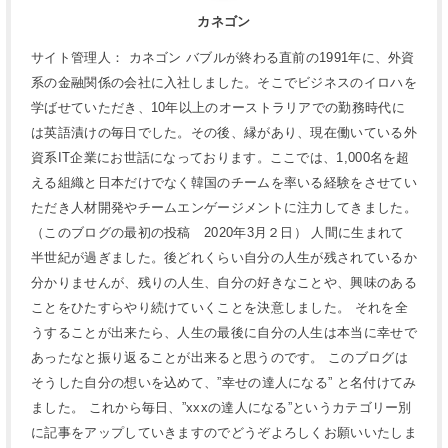
カネゴン
サイト管理人： カネゴン バブルが終わる直前の1991年に、外資
系の金融関係の会社に入社しました。そこでビジネスのイロハを
学ばせていただき、10年以上のオーストラリアでの勤務時代に
は英語漬けの毎日でした。その後、縁があり、現在働いている外
資系IT企業にお世話になっております。ここでは、1,000名を超
える組織と日本だけでなく韓国のチームを率いる経験をさせてい
ただき人材開発やチームエンゲージメントに注力してきました。
（このブログの最初の投稿 2020年3月２日） 人間に生まれて
半世紀が過ぎました。後どれくらい自分の人生が残されているか
分かりませんが、残りの人生、自分の好きなことや、興味のある
ことをひたすらやり続けていくことを決意しました。 それを全
うすることが出来たら、人生の最後に自分の人生は本当に幸せで
あったなと振り返ることが出来ると思うのです。 このブログは
そうした自分の想いを込めて、”幸せの達人になる” と名付けてみ
ました。 これから毎日、”xxxの達人になる”というカテゴリー別
に記事をアップしていきますのでどうぞよろしくお願いいたしま