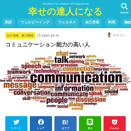
Journey for master of happiness
幸せの達人になる
SEARCH
英語
ウェルビーイング
ウェルネス
自己啓発
料理
遊
2021.02.11
カネゴン
自己啓発、能力開発
コミュニケーション能力の高い人
ツイート
シェア
はてブ
送る
Pocket