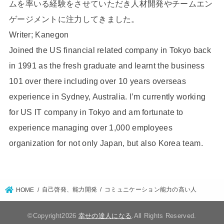
ムを率いる経験をさせていただき人材開発やチームエン
ゲージメントに注力してきました。
Writer; Kanegon
Joined the US financial related company in Tokyo back
in 1991 as the fresh graduate and learnt the business
101 over there including over 10 years overseas
experience in Sydney, Australia. I’m currently working
for US IT company in Tokyo and am fortunate to
experience managing over 1,000 employees
organization for not only Japan, but also Korea team.
自己啓発、能力開発
コミュニケーション能力の高い人
HOME
©Copyright2026
幸せの達人になる
.All Rights Reserved.