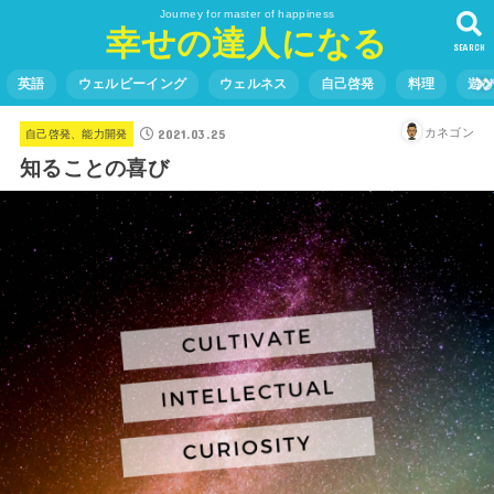
Journey for master of happiness
幸せの達人になる
SEARCH
英語
ウェルビーイング
ウェルネス
自己啓発
料理
遊
2021.03.25
カネゴン
自己啓発、能力開発
知ることの喜び