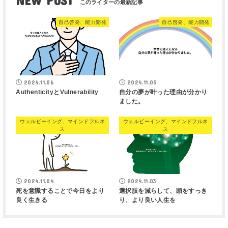
NEW POST
自己啓発、能力開発
自己啓発、能力開発
2024.11.06
2024.11.05
AuthenticityとVulnerability
自分の夢が叶った理由が分かり
ました。
ウェルビーイング、マインドフルネ
ウェルビーイング、マインドフルネ
ス
ス
2024.11.04
2024.11.03
死を意識することで今日をより
選択肢を減らして、頭をすっき
良く生きる
り、より良い人生を