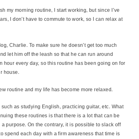
sh my morning routine, I start working, but since I’ve
rs, I don’t have to commute to work, so I can relax at
y dog, Charlie. To make sure he doesn’t get too much
and let him off the leash so that he can run around
n hour every day, so this routine has been going on for
ur house.
 new routine and my life has become more relaxed.
, such as studying English, practicing guitar, etc. What
nuing these routines is that there is a lot that can be
a purpose. On the contrary, it is possible to slack off
 to spend each day with a firm awareness that time is