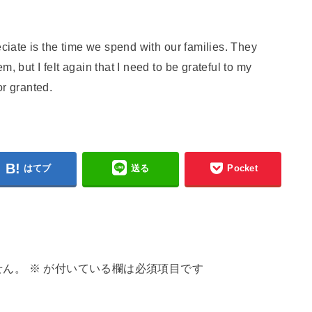
eciate is the time we spend with our families. They
, but I felt again that I need to be grateful to my
or granted.
はてブ
送る
Pocket
せん。
※
が付いている欄は必須項目です