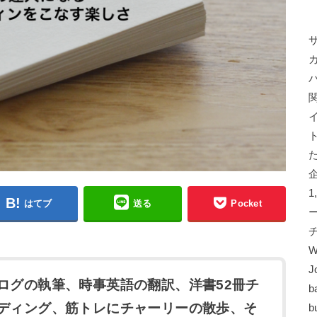
はてブ
送る
Pocket
W
J
ログの執筆、時事英語の翻訳、洋書52冊チ
b
ディング、筋トレにチャーリーの散歩、そ
b