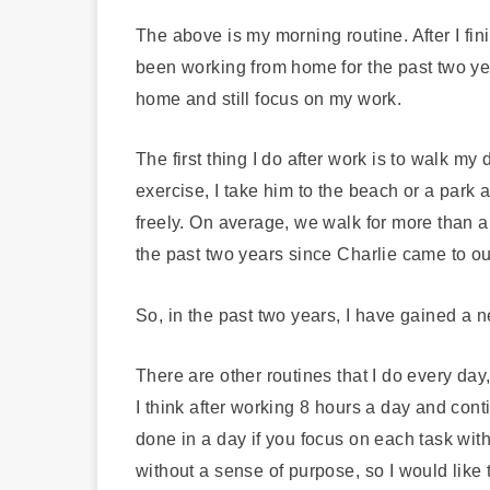
The above is my morning routine. After I fini
been working from home for the past two yea
home and still focus on my work.
The first thing I do after work is to walk m
exercise, I take him to the beach or a park 
freely. On average, we walk for more than a
the past two years since Charlie came to o
So, in the past two years, I have gained a
There are other routines that I do every day
I think after working 8 hours a day and conti
done in a day if you focus on each task with 
without a sense of purpose, so I would like