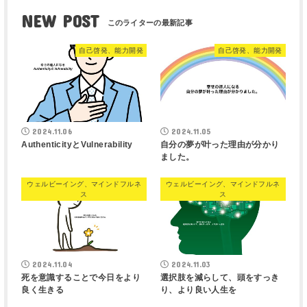
NEW POST
自己啓発、能力開発
自己啓発、能力開発
2024.11.06
2024.11.05
AuthenticityとVulnerability
自分の夢が叶った理由が分かり
ました。
ウェルビーイング、マインドフルネ
ウェルビーイング、マインドフルネ
ス
ス
2024.11.04
2024.11.03
死を意識することで今日をより
選択肢を減らして、頭をすっき
良く生きる
り、より良い人生を