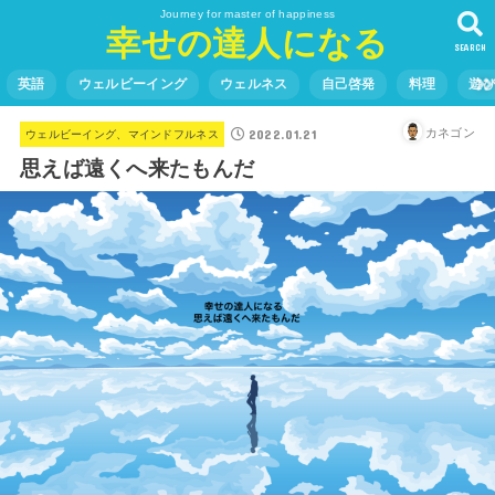
Journey for master of happiness
幸せの達人になる
SEARCH
英語
ウェルビーイング
ウェルネス
自己啓発
料理
遊
2022.01.21
カネゴン
ウェルビーイング、マインドフルネス
思えば遠くへ来たもんだ