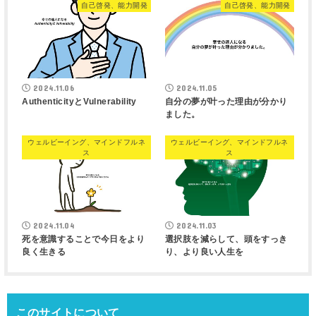
自己啓発、能力開発
自己啓発、能力開発
2024.11.06
2024.11.05
AuthenticityとVulnerability
自分の夢が叶った理由が分かり
ました。
ウェルビーイング、マインドフルネ
ウェルビーイング、マインドフルネ
ス
ス
2024.11.04
2024.11.03
死を意識することで今日をより
選択肢を減らして、頭をすっき
良く生きる
り、より良い人生を
このサイトについて