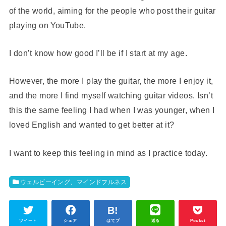
of the world, aiming for the people who post their guitar
playing on YouTube.
I don’t know how good I’ll be if I start at my age.
However, the more I play the guitar, the more I enjoy it,
and the more I find myself watching guitar videos. Isn’t
this the same feeling I had when I was younger, when I
loved English and wanted to get better at it?
I want to keep this feeling in mind as I practice today.
ウェルビーイング、マインドフルネス
ツイート
シェア
はてブ
送る
Pocket