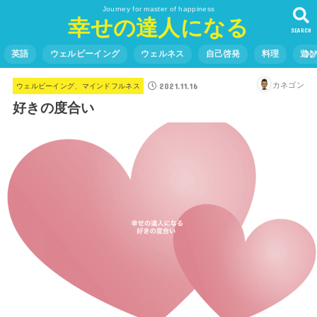
Journey for master of happiness
幸せの達人になる
SEARCH
英語
ウェルビーイング
ウェルネス
自己啓発
料理
遊
2021.11.16
カネゴン
ウェルビーイング、マインドフルネス
好きの度合い