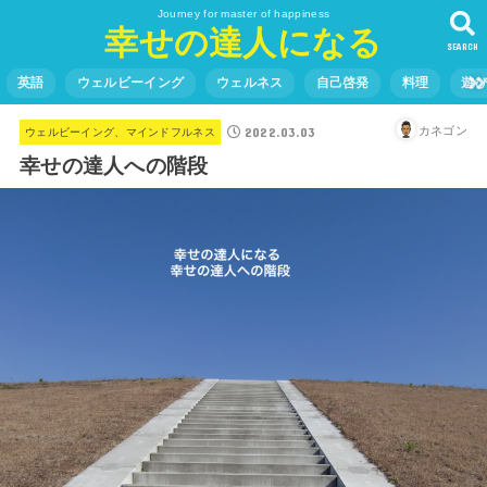
Journey for master of happiness
幸せの達人になる
SEARCH
英語
ウェルビーイング
ウェルネス
自己啓発
料理
遊
2022.03.03
カネゴン
ウェルビーイング、マインドフルネス
幸せの達人への階段