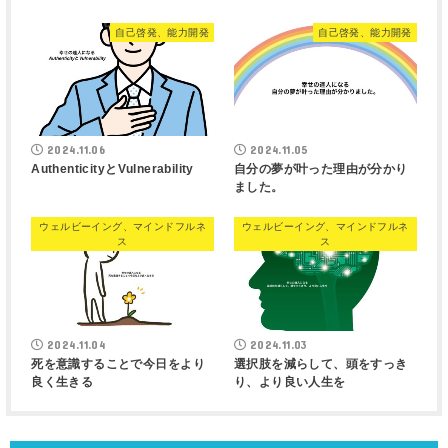
自己啓発、能力開発
自己啓発、能力開発
2024.11.06
2024.11.05
AuthenticityとVulnerability
自分の夢が叶った理由が分かり
ました。
ウェルビーイング、マインドフルネ
ウェルビーイング、マインドフルネ
ス
ス
2024.11.04
2024.11.03
死を意識することで今日をより
選択肢を減らして、頭をすっき
良く生きる
り、より良い人生を