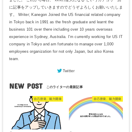
に記事をアップしていきますのでどうぞよろしくお願いいたしま
す。 Writer; Kanegon Joined the US financial related company
in Tokyo back in 1991 as the fresh graduate and learnt the
business 101 over there including over 10 years overseas
experience in Sydney, Australia. I'm currently working for US IT
company in Tokyo and am fortunate to manage over 1,000
employees organization for not only Japan, but also Korea
team.
Twitter
NEW POST
自己啓発、能力開発
自己啓発、能力開発