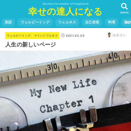
Journey for master of happiness
幸せの達人になる
SEARCH
英語
ウェルビーイング
ウェルネス
自己啓発
料理
遊
2021.02.20
カネゴン
ウェルビーイング、マインドフルネス
人生の新しいページ