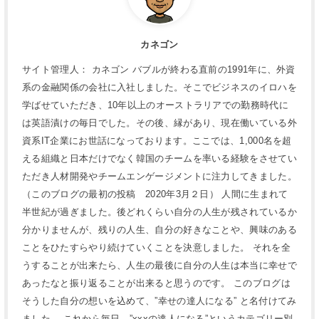
カネゴン
サイト管理人： カネゴン バブルが終わる直前の1991年に、外資
系の金融関係の会社に入社しました。そこでビジネスのイロハを
学ばせていただき、10年以上のオーストラリアでの勤務時代に
は英語漬けの毎日でした。その後、縁があり、現在働いている外
資系IT企業にお世話になっております。ここでは、1,000名を超
える組織と日本だけでなく韓国のチームを率いる経験をさせてい
ただき人材開発やチームエンゲージメントに注力してきました。
（このブログの最初の投稿 2020年3月２日） 人間に生まれて
半世紀が過ぎました。後どれくらい自分の人生が残されているか
分かりませんが、残りの人生、自分の好きなことや、興味のある
ことをひたすらやり続けていくことを決意しました。 それを全
うすることが出来たら、人生の最後に自分の人生は本当に幸せで
あったなと振り返ることが出来ると思うのです。 このブログは
そうした自分の想いを込めて、”幸せの達人になる” と名付けてみ
ました。 これから毎日、”xxxの達人になる”というカテゴリー別