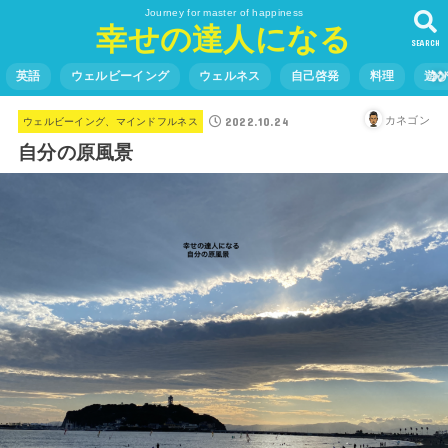
Journey for master of happiness
幸せの達人になる
SEARCH
英語
ウェルビーイング
ウェルネス
自己啓発
料理
遊
2022.10.24
カネゴン
ウェルビーイング、マインドフルネス
自分の原風景