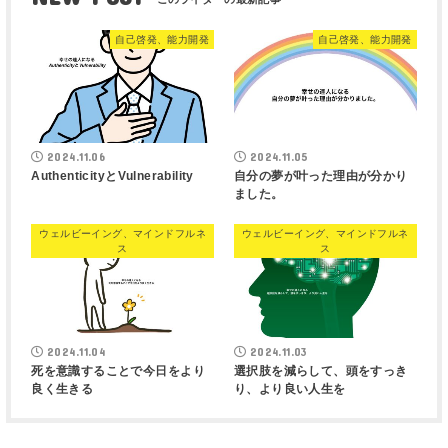
自己啓発、能力開発
自己啓発、能力開発
2024.11.06
2024.11.05
AuthenticityとVulnerability
自分の夢が叶った理由が分かり
ました。
ウェルビーイング、マインドフルネ
ウェルビーイング、マインドフルネ
ス
ス
2024.11.04
2024.11.03
死を意識することで今日をより
選択肢を減らして、頭をすっき
良く生きる
り、より良い人生を