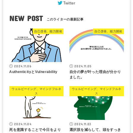
Twitter
NEW POST
自己啓発、能力開発
自己啓発、能力開発
2024.11.06
2024.11.05
AuthenticityとVulnerability
自分の夢が叶った理由が分かり
ました。
ウェルビーイング、マインドフルネ
ウェルビーイング、マインドフルネ
ス
ス
2024.11.04
2024.11.03
死を意識することで今日をより
選択肢を減らして、頭をすっき