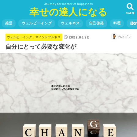
Journey for master of happiness
幸せの達人になる
SEARCH
英語
ウェルビーイング
ウェルネス
自己啓発
料理
遊
2022.08.22
カネゴン
ウェルビーイング、マインドフルネス
自分にとって必要な変化が