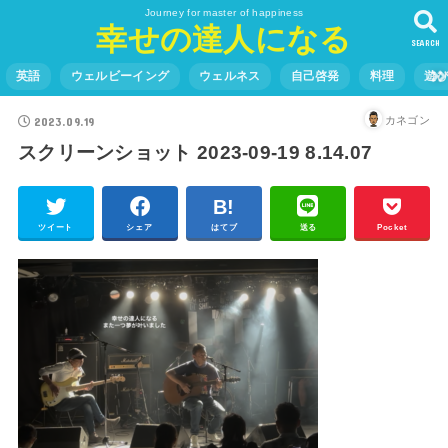
Journey for master of happiness
幸せの達人になる
SEARCH
英語
ウェルビーイング
ウェルネス
自己啓発
料理
遊
2023.09.19
カネゴン
スクリーンショット 2023-09-19 8.14.07
ツイート
シェア
はてブ
送る
Pocket