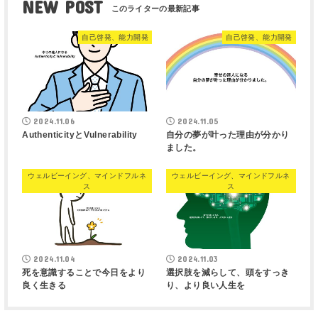
NEW POST
自己啓発、能力開発
自己啓発、能力開発
2024.11.06
2024.11.05
AuthenticityとVulnerability
自分の夢が叶った理由が分かり
ました。
ウェルビーイング、マインドフルネ
ウェルビーイング、マインドフルネ
ス
ス
2024.11.04
2024.11.03
死を意識することで今日をより
選択肢を減らして、頭をすっき
良く生きる
り、より良い人生を