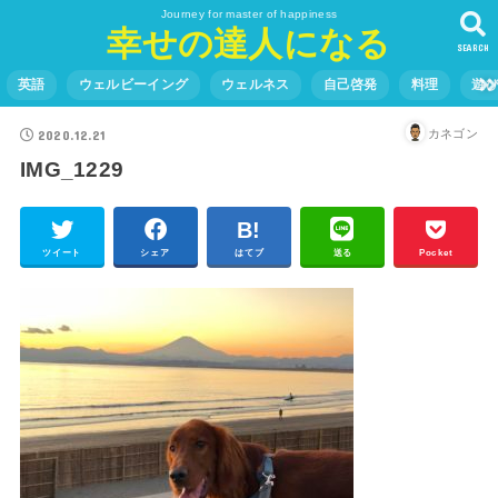
Journey for master of happiness
幸せの達人になる
SEARCH
英語
ウェルビーイング
ウェルネス
自己啓発
料理
遊
2020.12.21
カネゴン
IMG_1229
ツイート
シェア
はてブ
送る
Pocket