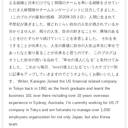
える組織と日本だけでなく韓国のチームを率いる経験をさせてい
ただき人材開発やチームエンゲージメントに注力してきました。
（このブログの最初の投稿 2020年3月２日） 人間に生まれて
半世紀が過ぎました。後どれくらい自分の人生が残されているか
分かりませんが、残りの人生、自分の好きなことや、興味のある
ことをひたすらやり続けていくことを決意しました。 それを全
うすることが出来たら、人生の最後に自分の人生は本当に幸せで
あったなと振り返ることが出来ると思うのです。 このブログは
そうした自分の想いを込めて、”幸せの達人になる” と名付けてみ
ました。 これから毎日、”xxxの達人になる”というカテゴリー別
に記事をアップしていきますのでどうぞよろしくお願いいたしま
す。 Writer; Kanegon Joined the US financial related company
in Tokyo back in 1991 as the fresh graduate and learnt the
business 101 over there including over 10 years overseas
experience in Sydney, Australia. I'm currently working for US IT
company in Tokyo and am fortunate to manage over 1,000
employees organization for not only Japan, but also Korea
team.