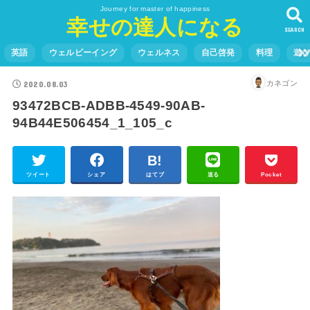
Journey for master of happiness
幸せの達人になる
SEARCH
英語
ウェルビーイング
ウェルネス
自己啓発
料理
遊
2020.08.03
カネゴン
93472BCB-ADBB-4549-90AB-
94B44E506454_1_105_c
ツイート
シェア
はてブ
送る
Pocket