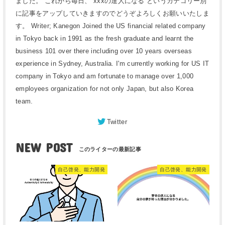
ました。 これから毎日、”xxxの達人になる”というカテゴリー別
に記事をアップしていきますのでどうぞよろしくお願いいたしま
す。 Writer; Kanegon Joined the US financial related company
in Tokyo back in 1991 as the fresh graduate and learnt the
business 101 over there including over 10 years overseas
experience in Sydney, Australia. I'm currently working for US IT
company in Tokyo and am fortunate to manage over 1,000
employees organization for not only Japan, but also Korea
team.
Twitter
NEW POST
自己啓発、能力開発
自己啓発、能力開発