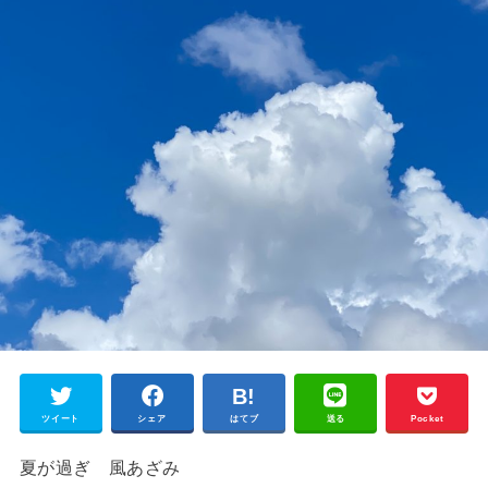
ツイート
シェア
はてブ
送る
Pocket
夏が過ぎ 風あざみ