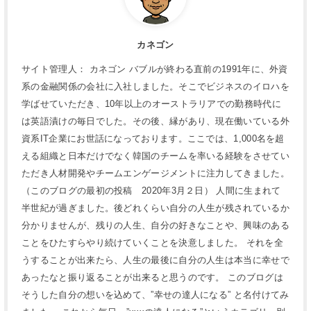
カネゴン
サイト管理人： カネゴン バブルが終わる直前の1991年に、外資
系の金融関係の会社に入社しました。そこでビジネスのイロハを
学ばせていただき、10年以上のオーストラリアでの勤務時代に
は英語漬けの毎日でした。その後、縁があり、現在働いている外
資系IT企業にお世話になっております。ここでは、1,000名を超
える組織と日本だけでなく韓国のチームを率いる経験をさせてい
ただき人材開発やチームエンゲージメントに注力してきました。
（このブログの最初の投稿 2020年3月２日） 人間に生まれて
半世紀が過ぎました。後どれくらい自分の人生が残されているか
分かりませんが、残りの人生、自分の好きなことや、興味のある
ことをひたすらやり続けていくことを決意しました。 それを全
うすることが出来たら、人生の最後に自分の人生は本当に幸せで
あったなと振り返ることが出来ると思うのです。 このブログは
そうした自分の想いを込めて、”幸せの達人になる” と名付けてみ