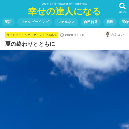
Journey for master of happiness
幸せの達人になる
SEARCH
英語
ウェルビーイング
ウェルネス
自己啓発
料理
遊
2020.08.28
カネゴン
ウェルビーイング、マインドフルネス
夏の終わりとともに