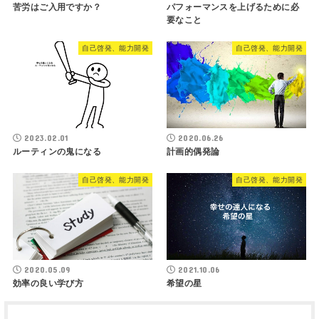
苦労はご入用ですか？
パフォーマンスを上げるために必
要なこと
自己啓発、能力開発
自己啓発、能力開発
2023.02.01
2020.06.26
ルーティンの鬼になる
計画的偶発論
自己啓発、能力開発
自己啓発、能力開発
2020.05.09
2021.10.06
効率の良い学び方
希望の星