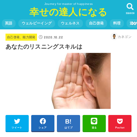
Journey for master of happiness
幸せの達人になる
SEARCH
英語
ウェルビーイング
ウェルネス
自己啓発
料理
遊
2020.10.22
カネゴン
自己啓発、能力開発
あなたのリスニングスキルは
ツイート
シェア
はてブ
送る
Pocket