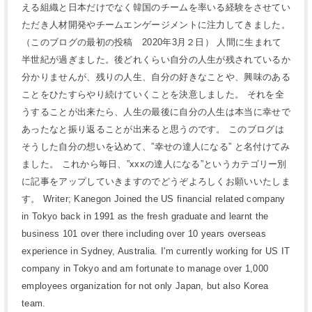
える組織と日本だけでなく韓国のチームを率いる経験をさせてい
ただき人材開発やチームエンゲージメントに注力してきました。
（このブログの最初の投稿 2020年3月２日） 人間に生まれて
半世紀が過ぎました。後どれくらい自分の人生が残されているか
分かりませんが、残りの人生、自分の好きなことや、興味のある
ことをひたすらやり続けていくことを決意しました。 それを全
うすることが出来たら、人生の最後に自分の人生は本当に幸せで
あったなと振り返ることが出来ると思うのです。 このブログは
そうした自分の想いを込めて、”幸せの達人になる” と名付けてみ
ました。 これから毎日、”xxxの達人になる”というカテゴリー別
に記事をアップしていきますのでどうぞよろしくお願いいたしま
す。 Writer; Kanegon Joined the US financial related company
in Tokyo back in 1991 as the fresh graduate and learnt the
business 101 over there including over 10 years overseas
experience in Sydney, Australia. I'm currently working for US IT
company in Tokyo and am fortunate to manage over 1,000
employees organization for not only Japan, but also Korea
team.