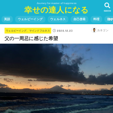
Journey for master of happiness
幸せの達人になる
SEARCH
英語
ウェルビーイング
ウェルネス
自己啓発
料理
遊
2020.12.23
カネゴン
ウェルビーイング、マインドフルネス
父の一周忌に感じた希望