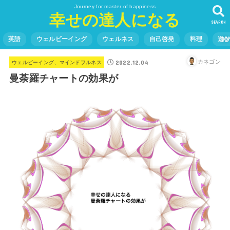
Journey for master of happiness
幸せの達人になる
SEARCH
英語
ウェルビーイング
ウェルネス
自己啓発
料理
遊
2022.12.04
カネゴン
ウェルビーイング、マインドフルネス
曼荼羅チャートの効果が