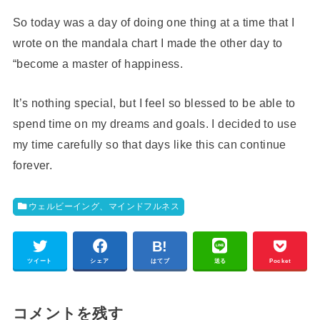
So today was a day of doing one thing at a time that I
wrote on the mandala chart I made the other day to
“become a master of happiness.
It’s nothing special, but I feel so blessed to be able to
spend time on my dreams and goals. I decided to use
my time carefully so that days like this can continue
forever.
ウェルビーイング、マインドフルネス
ツイート
シェア
はてブ
送る
Pocket
コメントを残す