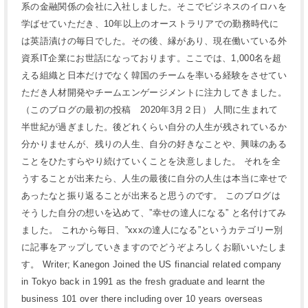
系の金融関係の会社に入社しました。そこでビジネスのイロハを
学ばせていただき、10年以上のオーストラリアでの勤務時代に
は英語漬けの毎日でした。その後、縁があり、現在働いている外
資系IT企業にお世話になっております。ここでは、1,000名を超
える組織と日本だけでなく韓国のチームを率いる経験をさせてい
ただき人材開発やチームエンゲージメントに注力してきました。
（このブログの最初の投稿 2020年3月２日） 人間に生まれて
半世紀が過ぎました。後どれくらい自分の人生が残されているか
分かりませんが、残りの人生、自分の好きなことや、興味のある
ことをひたすらやり続けていくことを決意しました。 それを全
うすることが出来たら、人生の最後に自分の人生は本当に幸せで
あったなと振り返ることが出来ると思うのです。 このブログは
そうした自分の想いを込めて、”幸せの達人になる” と名付けてみ
ました。 これから毎日、”xxxの達人になる”というカテゴリー別
に記事をアップしていきますのでどうぞよろしくお願いいたしま
す。 Writer; Kanegon Joined the US financial related company
in Tokyo back in 1991 as the fresh graduate and learnt the
business 101 over there including over 10 years overseas