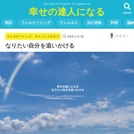
Journey for master of happiness
幸せの達人になる
SEARCH
英語
ウェルビーイング
ウェルネス
自己啓発
料理
遊
2021.11.18
カネゴン
ウェルビーイング、マインドフルネス
なりたい自分を追いかける