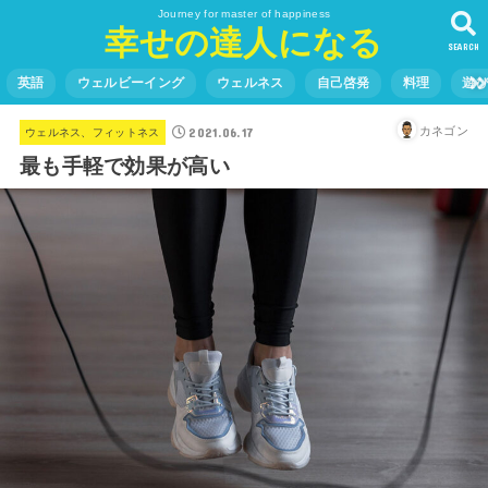
Journey for master of happiness
幸せの達人になる
SEARCH
英語
ウェルビーイング
ウェルネス
自己啓発
料理
遊
2021.06.17
カネゴン
ウェルネス、フィットネス
最も手軽で効果が高い