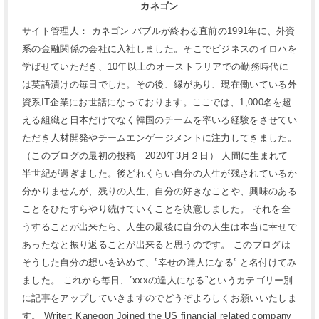
カネゴン
サイト管理人： カネゴン バブルが終わる直前の1991年に、外資
系の金融関係の会社に入社しました。そこでビジネスのイロハを
学ばせていただき、10年以上のオーストラリアでの勤務時代に
は英語漬けの毎日でした。その後、縁があり、現在働いている外
資系IT企業にお世話になっております。ここでは、1,000名を超
える組織と日本だけでなく韓国のチームを率いる経験をさせてい
ただき人材開発やチームエンゲージメントに注力してきました。
（このブログの最初の投稿 2020年3月２日） 人間に生まれて
半世紀が過ぎました。後どれくらい自分の人生が残されているか
分かりませんが、残りの人生、自分の好きなことや、興味のある
ことをひたすらやり続けていくことを決意しました。 それを全
うすることが出来たら、人生の最後に自分の人生は本当に幸せで
あったなと振り返ることが出来ると思うのです。 このブログは
そうした自分の想いを込めて、”幸せの達人になる” と名付けてみ
ました。 これから毎日、”xxxの達人になる”というカテゴリー別
に記事をアップしていきますのでどうぞよろしくお願いいたしま
す。 Writer; Kanegon Joined the US financial related company