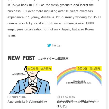
in Tokyo back in 1991 as the fresh graduate and learnt the
business 101 over there including over 10 years overseas
experience in Sydney, Australia. I'm currently working for US IT
company in Tokyo and am fortunate to manage over 1,000
employees organization for not only Japan, but also Korea
team.
Twitter
NEW POST
自己啓発、能力開発
自己啓発、能力開発
2024.11.06
2024.11.05
AuthenticityとVulnerability
自分の夢が叶った理由が分かり
ました。