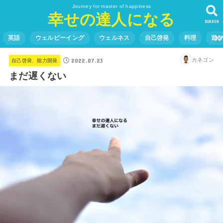
Journey for master of happiness
幸せの達人になる
SEARCH
英語
ウェルビーイング
ウェルネス
自己啓発
料理
遊
2022.07.23
カネゴン
自己啓発、能力開発
まだ遅くない