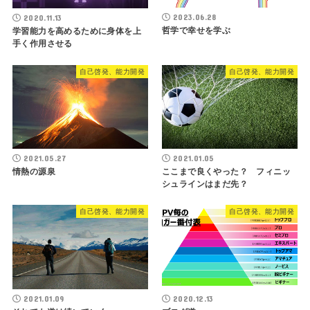
2023.06.28
2020.11.13
哲学で幸せを学ぶ
学習能力を高めるために身体を上
手く作用させる
自己啓発、能力開発
自己啓発、能力開発
2021.05.27
2021.01.05
情熱の源泉
ここまで良くやった？ フィニッ
シュラインはまだ先？
自己啓発、能力開発
自己啓発、能力開発
2021.01.09
2020.12.13