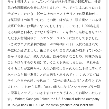
サイト管理人： カネゴン バブルが終わる直前の1991年に、外資
系の金融関係の会社に入社しました。そこでビジネスのイロハを
学ばせていただき、10年以上のオーストラリアでの勤務時代に
は英語漬けの毎日でした。その後、縁があり、現在働いている外
資系IT企業にお世話になっております。ここでは、1,000名を超
える組織と日本だけでなく韓国のチームを率いる経験をさせてい
ただき人材開発やチームエンゲージメントに注力してきました。
（このブログの最初の投稿 2020年3月２日） 人間に生まれて
半世紀が過ぎました。後どれくらい自分の人生が残されているか
分かりませんが、残りの人生、自分の好きなことや、興味のある
ことをひたすらやり続けていくことを決意しました。 それを全
うすることが出来たら、人生の最後に自分の人生は本当に幸せで
あったなと振り返ることが出来ると思うのです。 このブログは
そうした自分の想いを込めて、”幸せの達人になる” と名付けてみ
ました。 これから毎日、”xxxの達人になる”というカテゴリー別
に記事をアップしていきますのでどうぞよろしくお願いいたしま
す。 Writer; Kanegon Joined the US financial related company
in Tokyo back in 1991 as the fresh graduate and learnt the