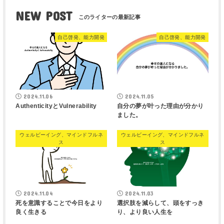
NEW POST
自己啓発、能力開発
自己啓発、能力開発
2024.11.06
2024.11.05
AuthenticityとVulnerability
自分の夢が叶った理由が分かり
ました。
ウェルビーイング、マインドフルネ
ウェルビーイング、マインドフルネ
ス
ス
2024.11.04
2024.11.03
死を意識することで今日をより
選択肢を減らして、頭をすっき
良く生きる
り、より良い人生を