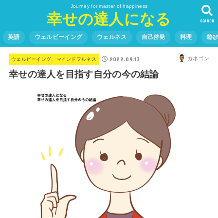
Journey for master of happiness
幸せの達人になる
SEARCH
英語
ウェルビーイング
ウェルネス
自己啓発
料理
遊
2022.09.13
カネゴン
ウェルビーイング、マインドフルネス
幸せの達人を目指す自分の今の結論