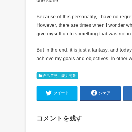
one stone.
Because of this personality, I have no regre
However, there are times when I wonder what
give myself up to something that was not in
But in the end, it is just a fantasy, and toda
achieve my goals and objectives. In other wo
自己啓発、能力開発
ツイート
シェア
コメントを残す