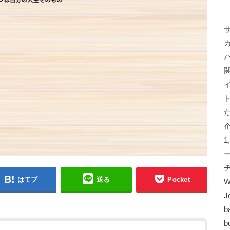
はてブ
送る
Pocket
W
J
b
b