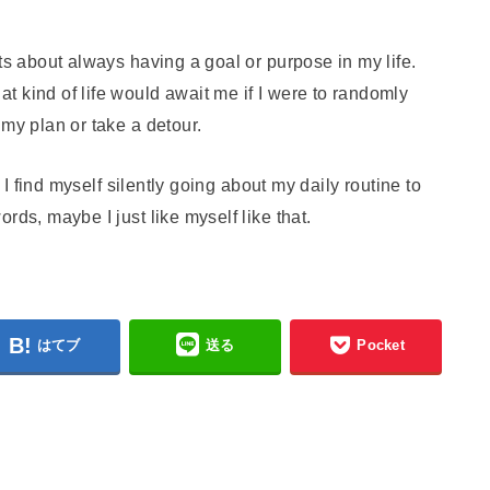
ts about always having a goal or purpose in my life.
 kind of life would await me if I were to randomly
 my plan or take a detour.
y I find myself silently going about my daily routine to
rds, maybe I just like myself like that.
はてブ
送る
Pocket