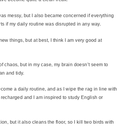
 was messy, but I also became concerned if everything
rts if my daily routine was disrupted in any way.
new things, but at best, I think I am very good at
 of chaos, but in my case, my brain doesn’t seem to
n and tidy.
ome a daily routine, and as I wipe the rag in line with
y recharged and I am inspired to study English or
n, but it also cleans the floor, so I kill two birds with