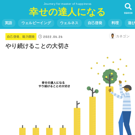
Journey for master of happiness
幸せの達人になる
SEARCH
英語
ウェルビーイング
ウェルネス
自己啓発
料理
遊
2022.06.26
カネゴン
自己啓発、能力開発
やり続けることの大切さ