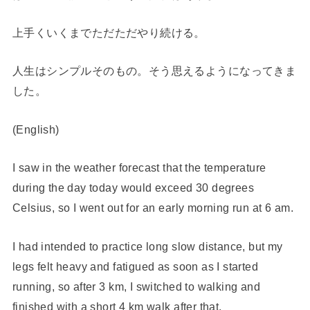
上手くいくまでただただやり続ける。
人生はシンプルそのもの。そう思えるようになってきま
した。
(English)
I saw in the weather forecast that the temperature
during the day today would exceed 30 degrees
Celsius, so I went out for an early morning run at 6 am.
I had intended to practice long slow distance, but my
legs felt heavy and fatigued as soon as I started
running, so after 3 km, I switched to walking and
finished with a short 4 km walk after that.