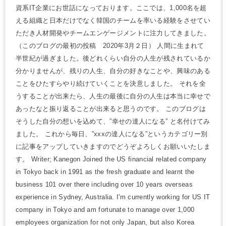
資系IT企業にお世話になっております。ここでは、1,000名を超
える組織と日本だけでなく韓国のチームを率いる経験をさせてい
ただき人材開発やチームエンゲージメントに注力してきました。
（このブログの最初の投稿 2020年3月２日） 人間に生まれて
半世紀が過ぎました。後どれくらい自分の人生が残されているか
分かりませんが、残りの人生、自分の好きなことや、興味のある
ことをひたすらやり続けていくことを決意しました。 それを全
うすることが出来たら、人生の最後に自分の人生は本当に幸せで
あったなと振り返ることが出来ると思うのです。 このブログは
そうした自分の想いを込めて、”幸せの達人になる” と名付けてみ
ました。 これから毎日、”xxxの達人になる”というカテゴリー別
に記事をアップしていきますのでどうぞよろしくお願いいたしま
す。 Writer; Kanegon Joined the US financial related company
in Tokyo back in 1991 as the fresh graduate and learnt the
business 101 over there including over 10 years overseas
experience in Sydney, Australia. I'm currently working for US IT
company in Tokyo and am fortunate to manage over 1,000
employees organization for not only Japan, but also Korea