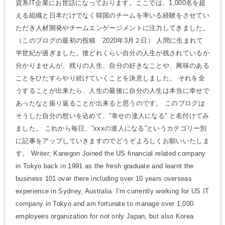
資系IT企業にお世話になっております。ここでは、1,000名を超
える組織と日本だけでなく韓国のチームを率いる経験をさせてい
ただき人材開発やチームエンゲージメントに注力してきました。
（このブログの最初の投稿 2020年3月２日） 人間に生まれて
半世紀が過ぎました。後どれくらい自分の人生が残されているか
分かりませんが、残りの人生、自分の好きなことや、興味のある
ことをひたすらやり続けていくことを決意しました。 それを全
うすることが出来たら、人生の最後に自分の人生は本当に幸せで
あったなと振り返ることが出来ると思うのです。 このブログは
そうした自分の想いを込めて、”幸せの達人になる” と名付けてみ
ました。 これから毎日、”xxxの達人になる”というカテゴリー別
に記事をアップしていきますのでどうぞよろしくお願いいたしま
す。 Writer; Kanegon Joined the US financial related company
in Tokyo back in 1991 as the fresh graduate and learnt the
business 101 over there including over 10 years overseas
experience in Sydney, Australia. I'm currently working for US IT
company in Tokyo and am fortunate to manage over 1,000
employees organization for not only Japan, but also Korea