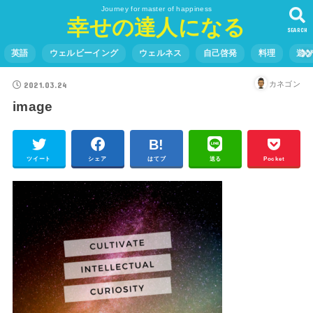
Journey for master of happiness
幸せの達人になる
SEARCH
英語
ウェルビーイング
ウェルネス
自己啓発
料理
遊
2021.03.24
カネゴン
image
ツイート
シェア
はてブ
送る
Pocket